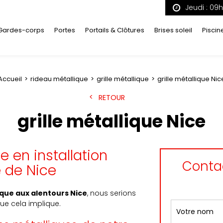
Jeudi : 09
Gardes-corps
Portes
Portails & Clôtures
Brises soleil
Piscin
Accueil
rideau métallique
grille métallique
grille métallique Nic
RETOUR
grille métallique Nice
e en installation
Contac
e de Nice
lique aux alentours Nice
, nous serions
que cela implique.