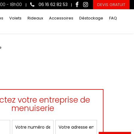
h00 - 18h00
06 16 62 82 53
DEVIS GRATUIT
es
Volets
Rideaux
Accessoires
Déstockage
FAQ
e
tez votre entreprise de
menuiserie