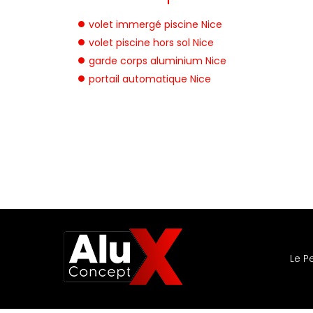
volet immergé piscine Nice
volet piscine hors sol Nice
garde corps aluminium Nice
portail automatique Nice
Le P