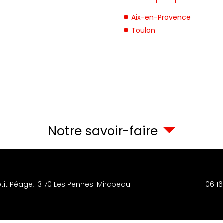
Aix-en-Provence
Toulon
Notre savoir-faire
etit Péage,
13170
Les Pennes-Mirabeau
06 16