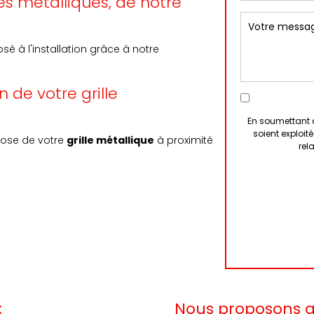
les
métalliques
, de notre
é à l'installation grâce à notre
 de votre grille
En soumettant c
soient exploi
pose de votre
grille métallique
à proximité
rel
:
Nous proposons au