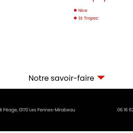
Nice
St Tropez
Notre savoir-faire
it Péage,
13170
Les Pennes-Mirabeau
06 16 6