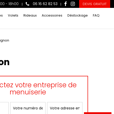
h00 - 18h00
06 16 62 82 53
DEVIS GRATUIT
es
Volets
Rideaux
Accessoires
Déstockage
FAQ
vignon
non
tez votre entreprise de
menuiserie