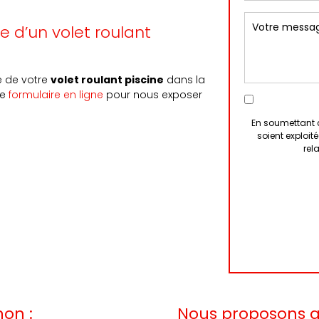
e d’un volet roulant
e de votre
volet roulant piscine
dans la
le
formulaire en ligne
pour nous exposer
En soumettant c
soient exploi
rel
non :
Nous proposons au