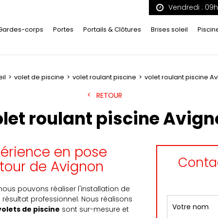
Vendredi : 09
Gardes-corps
Portes
Portails & Clôtures
Brises soleil
Piscin
il
volet de piscine
volet roulant piscine
volet roulant piscine A
RETOUR
let roulant piscine Avig
périence en pose
Contac
utour de Avignon
ous pouvons réaliser l'installation de
 résultat professionnel.
Nous réalisons
volets de piscine
sont sur-mesure et